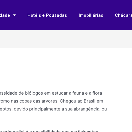
idade
Hotéis e Pousadas
Imobiliárias
Chácar
essidade de biólogos em estudar a fauna e a flora
como nas copas das árvores. Chegou ao Brasil em
eptos, devido principalmente a sua abrangência, ou
o primordial é a possibilidade dos participantes