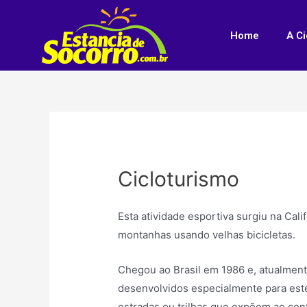
Home
A C
Cicloturismo
Esta atividade esportiva surgiu na Cal
montanhas usando velhas bicicletas.
Chegou ao Brasil em 1986 e, atualmen
desenvolvidos especialmente para este
estradas ou trilhas que expõem ao cont