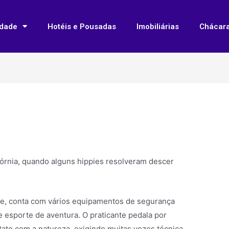
idade
Hotéis e Pousadas
Imobiliárias
Chácar
ifórnia, quando alguns hippies resolveram descer
te, conta com vários equipamentos de segurança
 esporte de aventura. O praticante pedala por
ato com a natureza, exigindo muitas vezes técnica,