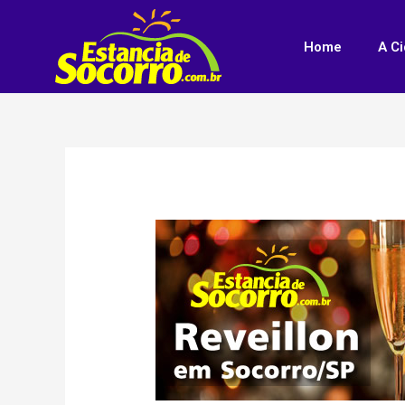
Home
A C